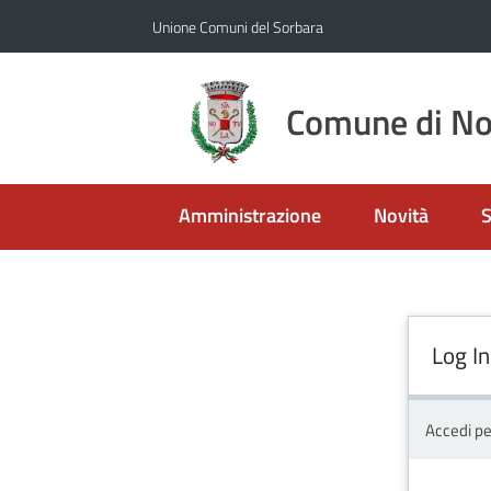
Vai al contenuto
Vai alla navigazione
Vai al footer
Unione Comuni del Sorbara
Comune di No
Amministrazione
Novità
S
Log In
Accedi pe