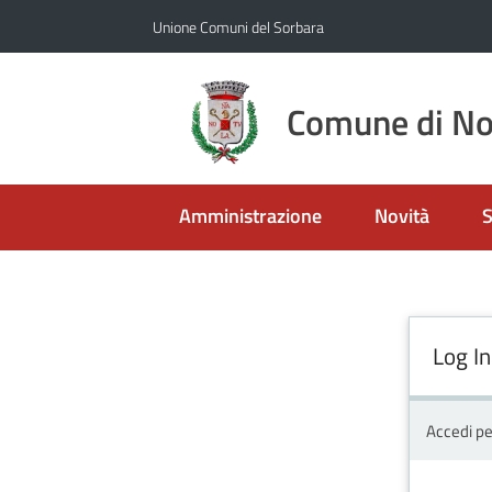
Vai al contenuto
Vai alla navigazione
Vai al footer
Unione Comuni del Sorbara
Comune di No
Amministrazione
Novità
S
Log In
Accedi pe