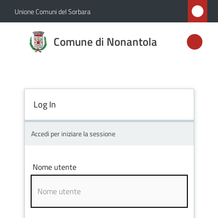
Vai al contenuto
Vai alla navigazione
Vai al footer
Unione Comuni del Sorbara
Comune di
Comune di Nonantola
Nonantola
Amministrazione
Log In
Novità
Accedi per iniziare la sessione
Servizi
Nome utente
Vivere
Nonantola