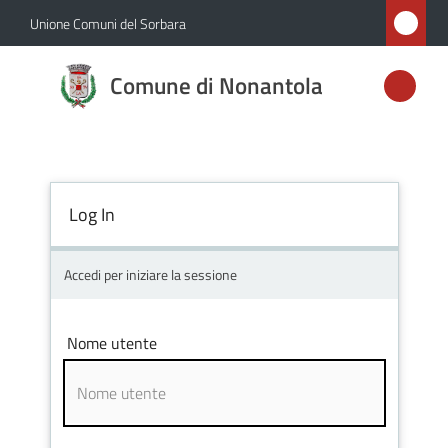
Vai al contenuto
Vai alla navigazione
Vai al footer
Unione Comuni del Sorbara
Comune di
Comune di Nonantola
Nonantola
Amministrazione
Log In
Novità
Accedi per iniziare la sessione
Servizi
Nome utente
Vivere
Nonantola