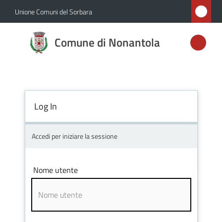
Vai al contenuto
Vai alla navigazione
Vai al footer
Unione Comuni del Sorbara
Comune di
Comune di Nonantola
Nonantola
Amministrazione
Log In
Novità
Accedi per iniziare la sessione
Servizi
Nome utente
Vivere
Nonantola