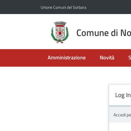
Vai al contenuto
Vai alla navigazione
Vai al footer
Unione Comuni del Sorbara
Comune di No
Amministrazione
Novità
S
Log In
Accedi pe