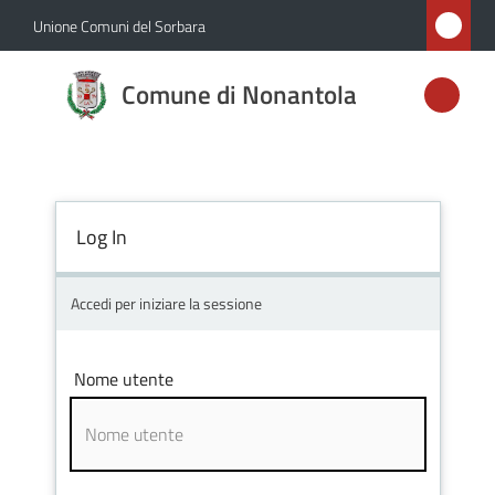
Vai al contenuto
Vai alla navigazione
Vai al footer
Unione Comuni del Sorbara
Comune di
Comune di Nonantola
Nonantola
Amministrazione
Log In
Novità
Accedi per iniziare la sessione
Servizi
Nome utente
Vivere
Nonantola