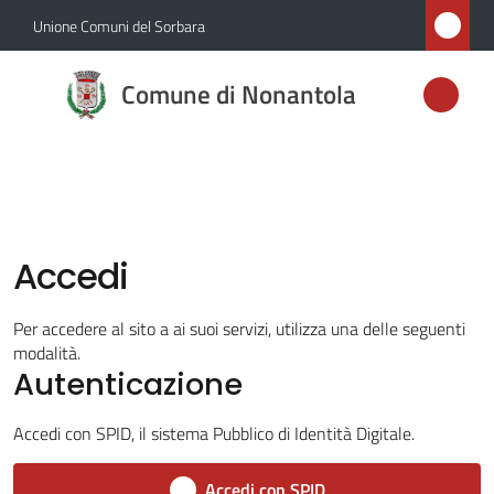
Vai al contenuto
Vai alla navigazione
Vai al footer
Unione Comuni del Sorbara
Comune di
Comune di Nonantola
Nonantola
Amministrazione
Accedi
Novità
Menu selezionato
Per accedere al sito a ai suoi servizi, utilizza una delle seguenti
Servizi
modalità.
Autenticazione
Vivere
Nonantola
Accedi con SPID, il sistema Pubblico di Identità Digitale.
Accedi con SPID