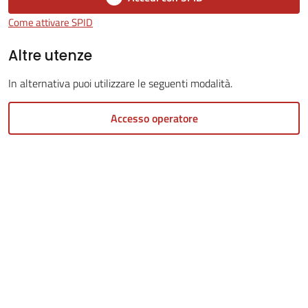
Come attivare SPID
Tutti
Altre utenze
gli
argomenti...
In alternativa puoi utilizzare le seguenti modalità.
Accesso operatore
Seguici
su