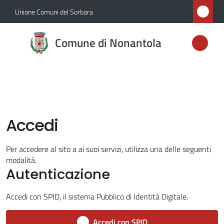
Vai al contenuto
Vai alla navigazione
Vai al footer
Unione Comuni del Sorbara
Comune di
Comune di Nonantola
Nonantola
Amministrazione
Accedi
Novità
Per accedere al sito a ai suoi servizi, utilizza una delle seguenti
Servizi
modalità.
Menu selezionato
Autenticazione
Vivere
Nonantola
Accedi con SPID, il sistema Pubblico di Identità Digitale.
Accedi con SPID