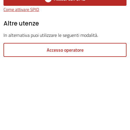
Come attivare SPID
Tutti
Altre utenze
gli
argomenti...
In alternativa puoi utilizzare le seguenti modalità.
Accesso operatore
Seguici
su