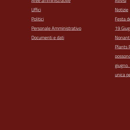
Aree amministrative
Avvisi
Uffici
Notizie
Politici
Festa d
Personale Amministrativo
19 Giug
Documenti e dati
Nonant
Plants 
possono
giugno.
unica pe