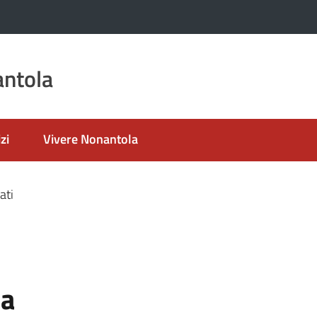
ntola
zi
Vivere Nonantola
ati
ia