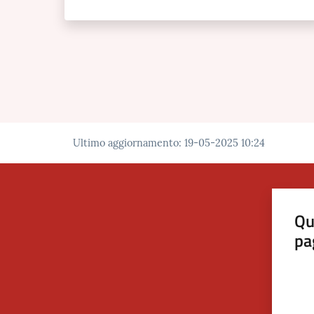
Ultimo aggiornamento
:
19-05-2025 10:24
Qu
pa
Valut