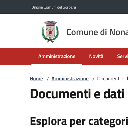
Vai al contenuto
Vai alla navigazione
Vai al footer
Unione Comuni del Sorbara
Comune di Nona
Amministrazione
Novità
Servi
Menu selezionato
Home
Amministrazione
Documenti e d
/
/
Documenti e dati
Esplora per categor