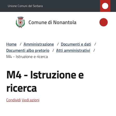
Vai al contenuto
Vai alla navigazione
Vai al footer
Unione Comuni del Sorbara
Comune di
Comune di Nonantola
Nonantola
Home
/
Amministrazione
/
Documenti e dati
/
Amministrazione
Documenti albo pretorio
/
Atti amministrativi
/
Menu selezionato
M4 - Istruzione e ricerca
Novità
M4 - Istruzione e
Servizi
ricerca
Vivere
Nonantola
Condividi
Vedi azioni