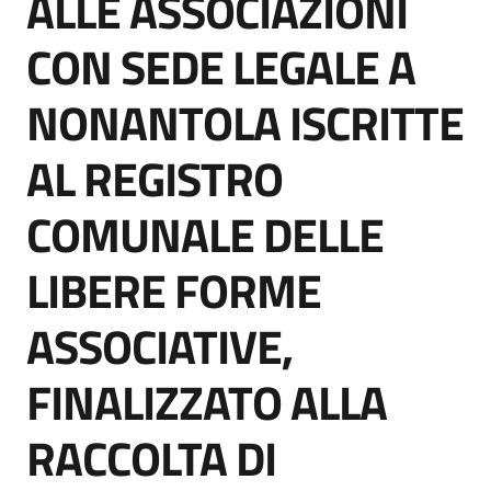
ALLE ASSOCIAZIONI
CON SEDE LEGALE A
Tutti
gli
NONANTOLA ISCRITTE
argomenti...
AL REGISTRO
Seguici
COMUNALE DELLE
su
LIBERE FORME
ASSOCIATIVE,
FINALIZZATO ALLA
RACCOLTA DI