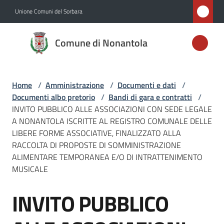
Vai al contenuto
Vai alla navigazione
Vai al footer
Unione Comuni del Sorbara
Comune di
Comune di Nonantola
Nonantola
Home
/
Amministrazione
/
Documenti e dati
/
Amministrazione
Documenti albo pretorio
/
Bandi di gara e contratti
/
Menu selezionato
INVITO PUBBLICO ALLE ASSOCIAZIONI CON SEDE LEGALE
Novità
A NONANTOLA ISCRITTE AL REGISTRO COMUNALE DELLE
LIBERE FORME ASSOCIATIVE, FINALIZZATO ALLA
RACCOLTA DI PROPOSTE DI SOMMINISTRAZIONE
Servizi
ALIMENTARE TEMPORANEA E/O DI INTRATTENIMENTO
MUSICALE
Vivere
Nonantola
INVITO PUBBLICO
Salta al contenuto