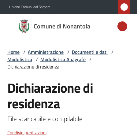
Vai al contenuto
Vai alla navigazione
Vai al footer
Unione Comuni del Sorbara
Comune di
Comune di Nonantola
Nonantola
Home
/
Amministrazione
/
Documenti e dati
/
Amministrazione
Modulistica
/
Modulistica Anagrafe
/
Menu selezionato
Dichiarazione di residenza
Novità
Dichiarazione di
Salta al contenuto
Servizi
residenza
Vivere
Nonantola
File scaricabile e compilabile
Condividi
Vedi azioni