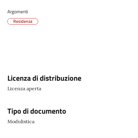
Argomenti
Tutti
Residenza
gli
argomenti...
Seguici
su
Descrizione
Licenza di distribuzione
Licenza aperta
Tipo di documento
Modulistica