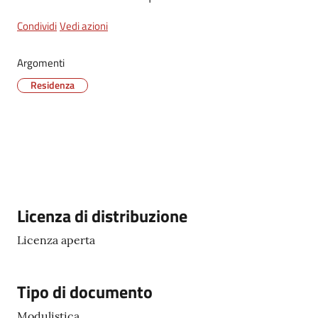
Condividi
Vedi azioni
Tutti
gli
Argomenti
argomenti...
Residenza
Seguici
su
Descrizione
Licenza di distribuzione
Licenza aperta
Tipo di documento
Modulistica