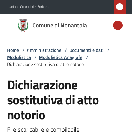
Vai al contenuto
Vai alla navigazione
Vai al footer
Unione Comuni del Sorbara
Comune di
Comune di Nonantola
Nonantola
Home
/
Amministrazione
/
Documenti e dati
/
Amministrazione
Modulistica
/
Modulistica Anagrafe
/
Menu selezionato
Dichiarazione sostitutiva di atto notorio
Novità
Dichiarazione
Salta al contenuto
Servizi
sostitutiva di atto
Vivere
notorio
Nonantola
File scaricabile e compilabile