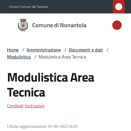
Vai al contenuto
Vai alla navigazione
Vai al footer
Unione Comuni del Sorbara
Comune di
Comune di Nonantola
Nonantola
Home
/
Amministrazione
/
Documenti e dati
/
Amministrazione
Modulistica
/
Modulistica Area Tecnica
Menu selezionato
Novità
Modulistica Area
Servizi
Tecnica
Vivere
Condividi
Vedi azioni
Nonantola
Ultimo aggiornamento
:
10-06-2025 16:24