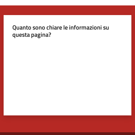
Tutti
gli
Quanto sono chiare le informazioni su
argomenti...
questa pagina?
Valuta da 1 a 5 stelle
Seguici
su