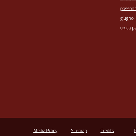
possono
giugno.
unica pe
Media Policy
Sitemap
Credits