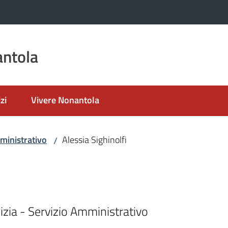
ntola
zi
Vivere Nonantola
ministrativo
Alessia Sighinolfi
/
lizia - Servizio Amministrativo