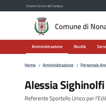
Vai al contenuto
Vai alla navigazione
Vai al footer
Unione Comuni del Sorbara
Comune di Nona
Amministrazione
Novità
Servi
Menu selezionato
Home
Amministrazione
Personale Am
/
/
Salta al contenuto
Alessia Sighinolfi
Referente Sportello Unico per l'Edi