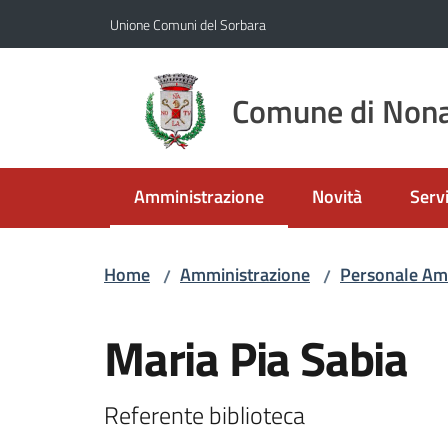
Vai al contenuto
Vai alla navigazione
Vai al footer
Unione Comuni del Sorbara
Comune di Nona
Amministrazione
Novità
Servi
Menu selezionato
Home
Amministrazione
Personale Am
/
/
Salta al contenuto
Maria Pia Sabia
Referente biblioteca