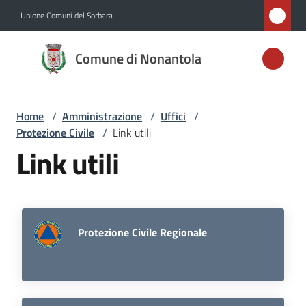
Vai al contenuto
Vai alla navigazione
Vai al footer
Unione Comuni del Sorbara
Comune di
Comune di Nonantola
Nonantola
Home
/
Amministrazione
/
Uffici
/
Amministrazione
Protezione Civile
/
Link utili
Menu selezionato
Link utili
Novità
Servizi
Protezione Civile Regionale
Vivere
Nonantola