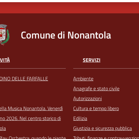
Comune di Nonantola
VITÀ
SERVIZI
RDINO DELLE FARFALLE
Ambiente
Anagrafe e stato civile
Autorizzazioni
ella Musica Nonantola. Venerdì
Cultura e tempo libero
no 2026. Nel centro storico di
Edilizia
ola
Giustizia e sicurezza pubblica
Play Orchestra: quando le piante
Tributi, finanze e contravvenzion