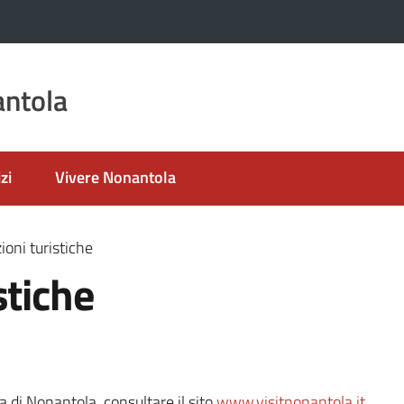
ntola
zi
Vivere Nonantola
ioni turistiche
stiche
a di Nonantola, consultare il sito
www.visitnonantola.it