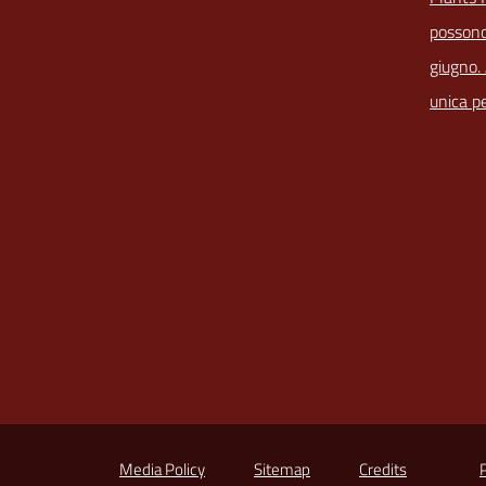
possono
giugno.
unica pe
Media Policy
Sitemap
Credits