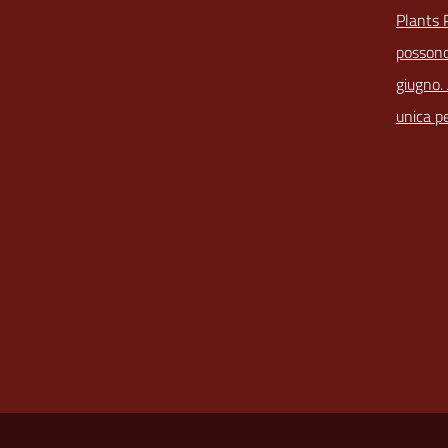
Plants 
possono
giugno.
unica pe