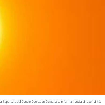
r l'apertura del Centro Operativo Comunale, in forma ridotta di reperibilità,