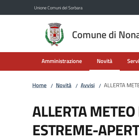
Vai al contenuto
Vai alla navigazione
Vai al footer
Unione Comuni del Sorbara
Comune di Nona
Amministrazione
Novità
Servi
Menu selezionato
Home
Novità
Avvisi
ALLERTA MET
/
/
/
Salta al contenuto
ALLERTA METEO
ESTREME-APERT