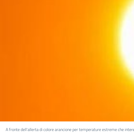
A fronte dell'allerta di colore arancione per temperature estreme che intere