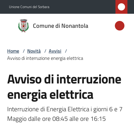
Vai al contenuto
Vai alla navigazione
Vai al footer
Unione Comuni del Sorbara
Comune di
Comune di Nonantola
Nonantola
Home
/
Novità
/
Avvisi
/
Amministrazione
Avviso di interruzione energia elettrica
Novità
Avviso di interruzione
Salta al contenuto
Menu selezionato
Servizi
energia elettrica
Vivere
Interruzione di Energia Elettrica i giorni 6 e 7 
Nonantola
Maggio dalle ore 08:45 alle ore 16:15