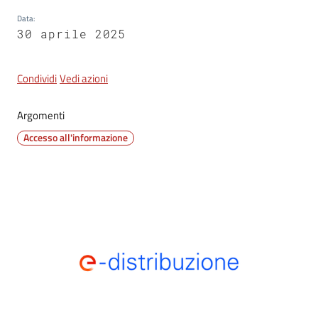
Data
:
30 aprile 2025
Tutti
gli
argomenti...
Condividi
Vedi azioni
Argomenti
Seguici
Accesso all'informazione
su