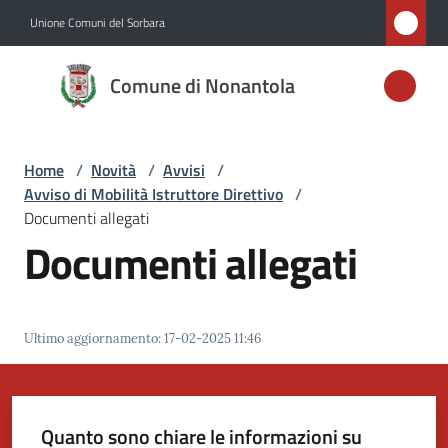
Vai al contenuto
Vai alla navigazione
Vai al footer
Unione Comuni del Sorbara
Comune di
Comune di Nonantola
Nonantola
Home
/
Novità
/
Avvisi
/
Amministrazione
Avviso di Mobilità Istruttore Direttivo
/
Documenti allegati
Novità
Documenti allegati
Menu selezionato
Servizi
Ultimo aggiornamento
:
17-02-2025 11:46
Vivere
Nonantola
Quanto sono chiare le informazioni su