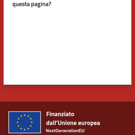
questa pagina?
Valuta da 1 a 5 stelle
Tutti
gli
argomenti...
Seguici
su