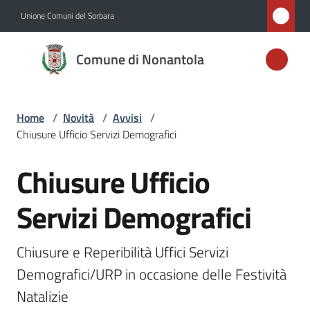
Vai al contenuto
Vai alla navigazione
Vai al footer
Unione Comuni del Sorbara
Comune di
Comune di Nonantola
Nonantola
Home
/
Novità
/
Avvisi
/
Amministrazione
Chiusure Ufficio Servizi Demografici
Novità
Chiusure Ufficio
Salta al contenuto
Menu selezionato
Servizi
Servizi Demografici
Vivere
Chiusure e Reperibilità Uffici Servizi 
Nonantola
Demografici/URP in occasione delle Festività 
Natalizie