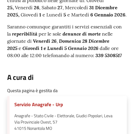
chiusi al pubblico nelle giornate di:
Giovedì
25,
Venerdì
26
, Sabato
27
, Mercoledì
31 Dicembre
2025,
Giovedì
1
e
Lunedì
5
e Martedì
6
Gennaio 2026
.
Saranno comunque garantiti i servizi essenziali con
reperibilit
à
denunce di morte
la
per le sole
nelle
Venerdì 26
Domenica 28
Dicembre
giornate di
,
2025
Giovedì
1 e Lunedì 5 Gennaio 2026
e
dalle ore
339 5308517
08:00 alle 12:00 telefonando al numero:
A cura di
Questa pagina è gestita da
Servizio Anagrafe - Urp
Anagrafe - Stato Civile - Elettorale, Giudici Popolari, Leva
Via Provinciale Ovest, 57
41015
Nonantola MO