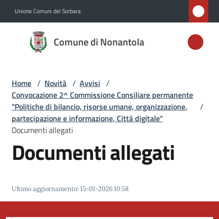
Vai al contenuto
Vai alla navigazione
Vai al footer
Unione Comuni del Sorbara
Comune di
Comune di Nonantola
Nonantola
Home
/
Novità
/
Avvisi
/
Amministrazione
Convocazione 2^ Commissione Consiliare permanente
"Politiche di bilancio, risorse umane, organizzazione,
/
Novità
partecipazione e informazione, Città digitale"
Menu selezionato
Documenti allegati
Documenti allegati
Servizi
Vivere
Nonantola
Ultimo aggiornamento
:
15-01-2026 10:58