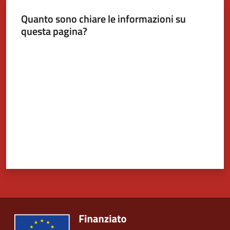
Quanto sono chiare le informazioni su
Tutti
questa pagina?
gli
Valuta da 1 a 5 stelle
argomenti...
Seguici
su