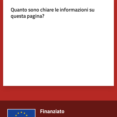
Quanto sono chiare le informazioni su
Tutti
questa pagina?
gli
Valuta da 1 a 5 stelle
argomenti...
Seguici
su