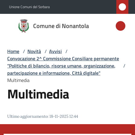
Vai al contenuto
Vai alla navigazione
Vai al footer
Unione Comuni del Sorbara
Comune di
Comune di Nonantola
Nonantola
Home
/
Novità
/
Avvisi
/
Amministrazione
Convocazione 2^ Commissione Consiliare permanente
"Politiche di bilancio, risorse umane, organizzazione,
/
Novità
partecipazione e informazione, Città digitale"
Menu selezionato
Multimedia
Multimedia
Servizi
Vivere
Nonantola
Ultimo aggiornamento
:
18-11-2025 12:44