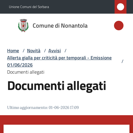
Vai al contenuto
Vai alla navigazione
Vai al footer
Unione Comuni del Sorbara
Comune di
Comune di Nonantola
Nonantola
Home
/
Novità
/
Avvisi
/
Amministrazione
Allerta gialla per criticità per temporali - Emissione
/
01/06/2026
Novità
Documenti allegati
Menu selezionato
Documenti allegati
Servizi
Vivere
Ultimo aggiornamento
:
01-06-2026 17:09
Nonantola