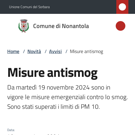
Vai al contenuto
Vai alla navigazione
Vai al footer
Unione Comuni del Sorbara
Comune di
Comune di Nonantola
Nonantola
Home
/
Novità
/
Avvisi
/
Misure antismog
Amministrazione
Misure antismog
Salta al contenuto
Novità
Menu selezionato
Da martedì 19 novembre 2024 sono in 
Servizi
vigore le misure emergenziali contro lo smog. 
Vivere
Sono stati superati i limiti di PM 10.
Nonantola
Data
: