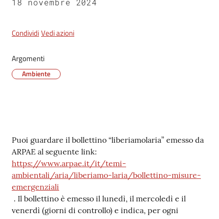
18 novembre 2024
Tutti
Condividi
Vedi azioni
gli
argomenti...
Argomenti
Ambiente
Seguici
su
Contenuto
Puoi guardare il bollettino “liberiamolaria” emesso da
ARPAE al seguente link:
https://www.arpae.it/it/temi-
ambientali/aria/liberiamo-laria/bollettino-misure-
emergenziali
. Il bollettino è emesso il lunedì, il mercoledì e il
venerdì (giorni di controllo) e indica, per ogni