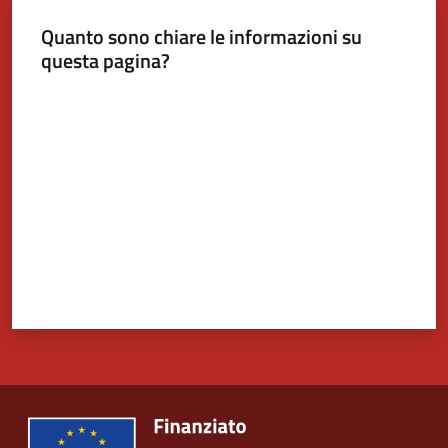
Quanto sono chiare le informazioni su
Tutti
questa pagina?
gli
Valuta da 1 a 5 stelle
argomenti...
Seguici
su