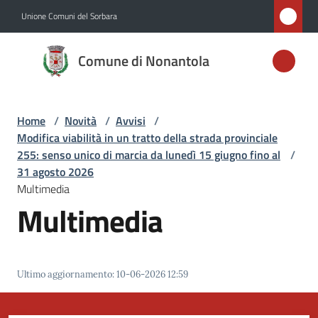
Vai al contenuto
Vai alla navigazione
Vai al footer
Unione Comuni del Sorbara
Comune di
Comune di Nonantola
Nonantola
Home
/
Novità
/
Avvisi
/
Amministrazione
Modifica viabilità in un tratto della strada provinciale
255: senso unico di marcia da lunedì 15 giugno fino al
/
Novità
31 agosto 2026
Menu selezionato
Multimedia
Multimedia
Servizi
Vivere
Nonantola
Ultimo aggiornamento
:
10-06-2026 12:59