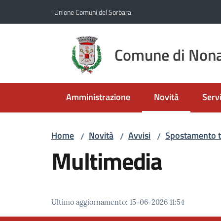
Vai al contenuto
Vai alla navigazione
Vai al footer
Unione Comuni del Sorbara
Comune di Nona
Amministrazione
Novità
Servi
Menu selezionato
Home
Novità
Avvisi
Spostamento te
/
/
/
Multimedia
Ultimo aggiornamento
:
15-06-2026 11:54