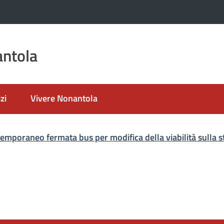
ntola
zi
Vivere Nonantola
mporaneo fermata bus per modifica della viabilità sulla s