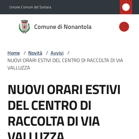
Vai al contenuto
Vai alla navigazione
Vai al footer
Unione Comuni del Sorbara
Comune di
Comune di Nonantola
Nonantola
Home
/
Novità
/
Avvisi
/
Amministrazione
NUOVI ORARI ESTIVI DEL CENTRO DI RACCOLTA DI VIA
VALLUZZA
Novità
Menu selezionato
NUOVI ORARI ESTIVI
Salta al contenuto
Servizi
DEL CENTRO DI
Vivere
RACCOLTA DI VIA
Nonantola
VALLUZZA