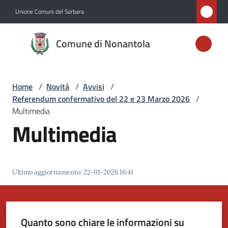
Vai al contenuto
Vai alla navigazione
Vai al footer
Unione Comuni del Sorbara
Comune di
Comune di Nonantola
Nonantola
Home
/
Novità
/
Avvisi
/
Amministrazione
Referendum confermativo del 22 e 23 Marzo 2026
/
Multimedia
Novità
Multimedia
Menu selezionato
Servizi
Ultimo aggiornamento
:
22-01-2026 16:41
Vivere
Nonantola
Quanto sono chiare le informazioni su