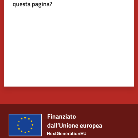
questa pagina?
Valuta da 1 a 5 stelle
Tutti
gli
argomenti...
Seguici
su