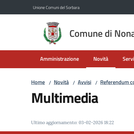
Vai al contenuto
Vai alla navigazione
Vai al footer
Unione Comuni del Sorbara
Comune di Nona
Amministrazione
Novità
Servi
Menu selezionato
Home
Novità
Avvisi
Referendum co
/
/
/
Multimedia
Ultimo aggiornamento
:
03-02-2026 18:22