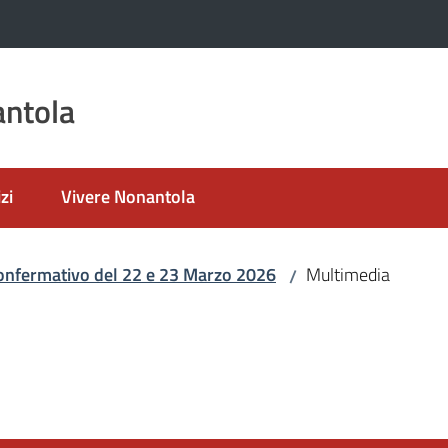
ntola
zi
Vivere Nonantola
nfermativo del 22 e 23 Marzo 2026
Multimedia
/