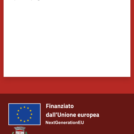
Valuta da 1 a 5 stelle
Tutti
gli
argomenti...
Seguici
su