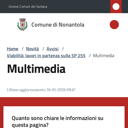
Vai al contenuto
Vai alla navigazione
Vai al footer
Unione Comuni del Sorbara
Comune di
Comune di Nonantola
Nonantola
Home
/
Novità
/
Avvisi
/
Amministrazione
Viabilità: lavori in partenza sulla SP 255
/
Multimedia
Multimedia
Novità
Menu selezionato
Servizi
Ultimo aggiornamento
:
16-01-2026 09:47
Vivere
Nonantola
Quanto sono chiare le informazioni su
questa pagina?