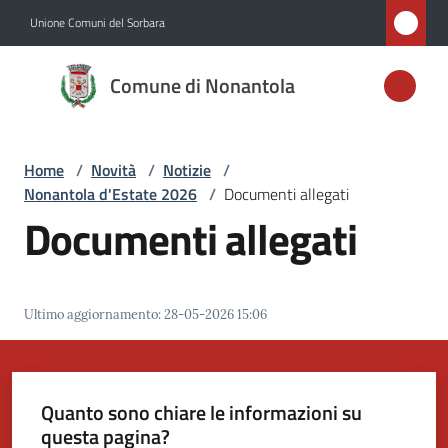
Vai al contenuto
Vai alla navigazione
Vai al footer
Unione Comuni del Sorbara
Comune di
Comune di Nonantola
Nonantola
Home
/
Novità
/
Notizie
/
Amministrazione
Nonantola d'Estate 2026
/
Documenti allegati
Documenti allegati
Novità
Menu selezionato
Servizi
Ultimo aggiornamento
:
28-05-2026 15:06
Vivere
Nonantola
Quanto sono chiare le informazioni su
questa pagina?