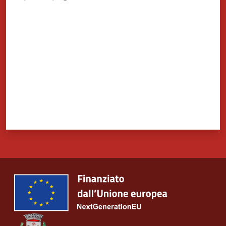
Valuta da 1 a 5 stelle
Tutti
gli
argomenti...
Seguici
su