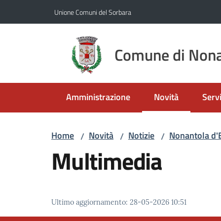
Vai al contenuto
Vai alla navigazione
Vai al footer
Unione Comuni del Sorbara
Comune di Nona
Amministrazione
Novità
Servi
Menu selezionato
Home
Novità
Notizie
Nonantola d'
/
/
/
Multimedia
Ultimo aggiornamento
:
28-05-2026 10:51