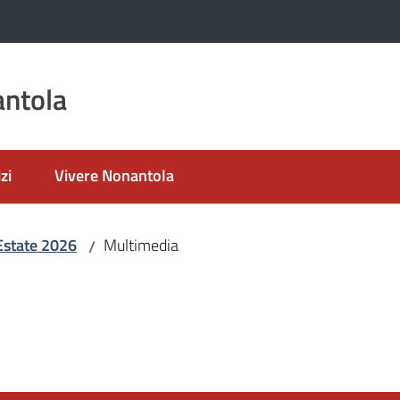
ntola
zi
Vivere Nonantola
Estate 2026
Multimedia
/