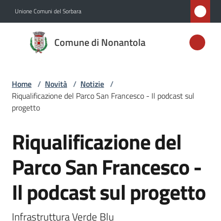
Vai al contenuto
Vai alla navigazione
Vai al footer
Unione Comuni del Sorbara
Comune di
Comune di Nonantola
Nonantola
Home
/
Novità
/
Notizie
/
Amministrazione
Riqualificazione del Parco San Francesco - Il podcast sul
progetto
Novità
Menu selezionato
Riqualificazione del
Salta al contenuto
Servizi
Parco San Francesco -
Vivere
Il podcast sul progetto
Nonantola
Infrastruttura Verde Blu