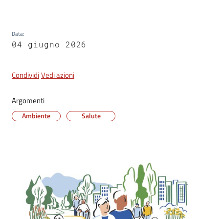
Tutti
Data
:
gli
04 giugno 2026
argomenti...
Condividi
Vedi azioni
Seguici
Argomenti
su
Ambiente
Salute