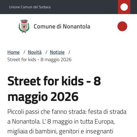
Vai al contenuto
Vai alla navigazione
Vai al footer
Unione Comuni del Sorbara
Comune di
Comune di Nonantola
Nonantola
Home
/
Novità
/
Notizie
/
Amministrazione
Street for kids - 8 maggio 2026
Novità
Street for kids - 8
Salta al contenuto
Menu selezionato
Servizi
maggio 2026
Vivere
Piccoli passi che fanno strada: festa di strada 
Nonantola
a Nonantola. L' 8 maggio in tutta Europa, 
migliaia di bambini, genitori e insegnanti 