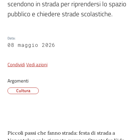
scendono in strada per riprendersi lo spazio 
pubblico e chiedere strade scolastiche.
Tutti
gli
argomenti...
Data
:
08 maggio 2026
Seguici
Condividi
Vedi azioni
su
Argomenti
Cultura
Contenuto
Piccoli passi che fanno strada: festa di strada a