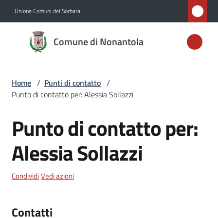
Vai al contenuto
Vai alla navigazione
Vai al footer
Unione Comuni del Sorbara
Comune di
Comune di Nonantola
Nonantola
Home
/
Punti di contatto
/
Amministrazione
Punto di contatto per: Alessia Sollazzi
Novità
Punto di contatto per:
Salta al contenuto
Servizi
Alessia Sollazzi
Vivere
Condividi
Vedi azioni
Nonantola
Contatti