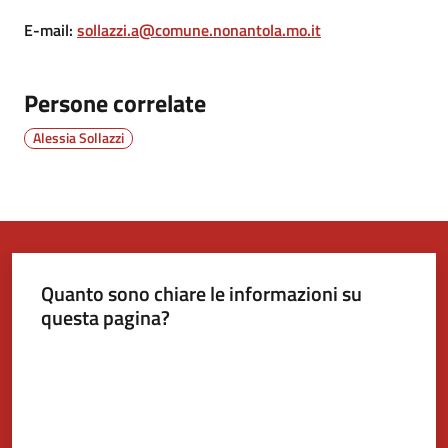
E-mail
:
sollazzi.a@comune.nonantola.mo.it
Tutti
gli
Persone correlate
argomenti...
Alessia Sollazzi
Seguici
su
Quanto sono chiare le informazioni su
questa pagina?
Valuta da 1 a 5 stelle