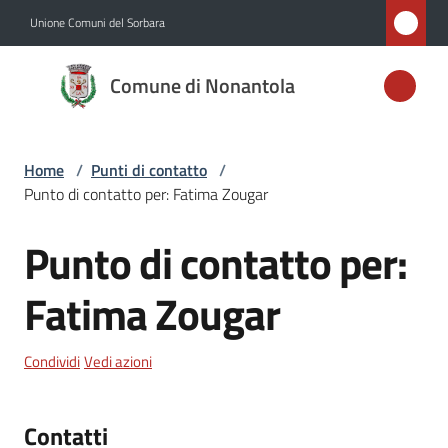
Vai al contenuto
Vai alla navigazione
Vai al footer
Unione Comuni del Sorbara
Comune di
Comune di Nonantola
Nonantola
Home
/
Punti di contatto
/
Amministrazione
Punto di contatto per: Fatima Zougar
Novità
Punto di contatto per:
Salta al contenuto
Servizi
Fatima Zougar
Vivere
Condividi
Vedi azioni
Nonantola
Contatti