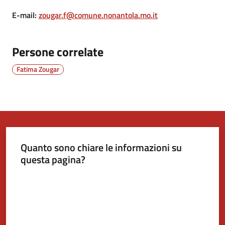
E-mail
:
zougar.f@comune.nonantola.mo.it
Tutti
gli
Persone correlate
argomenti...
Fatima Zougar
Seguici
su
Quanto sono chiare le informazioni su
questa pagina?
Valuta da 1 a 5 stelle