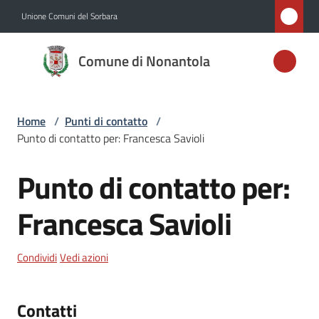
Vai al contenuto
Vai alla navigazione
Vai al footer
Unione Comuni del Sorbara
Comune di
Comune di Nonantola
Nonantola
Home
/
Punti di contatto
/
Amministrazione
Punto di contatto per: Francesca Savioli
Novità
Punto di contatto per:
Salta al contenuto
Servizi
Francesca Savioli
Vivere
Condividi
Vedi azioni
Nonantola
Contatti