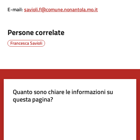
E-mail
:
savioli.f@comune.nonantola.mo.it
Tutti
gli
Persone correlate
argomenti...
Francesca Savioli
Seguici
su
Quanto sono chiare le informazioni su
questa pagina?
Valuta da 1 a 5 stelle