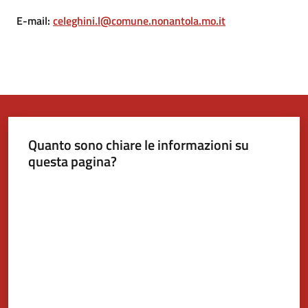
E-mail
:
celeghini.l@comune.nonantola.mo.it
Tutti
gli
argomenti...
Seguici
Quanto sono chiare le informazioni su
su
questa pagina?
Valuta da 1 a 5 stelle