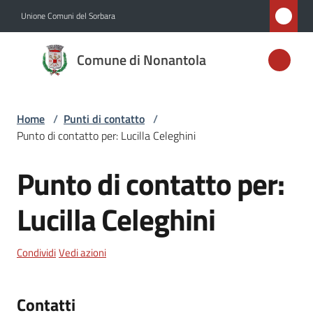
Vai al contenuto
Vai alla navigazione
Vai al footer
Unione Comuni del Sorbara
Comune di
Comune di Nonantola
Nonantola
Home
/
Punti di contatto
/
Amministrazione
Punto di contatto per: Lucilla Celeghini
Novità
Punto di contatto per:
Salta al contenuto
Servizi
Lucilla Celeghini
Vivere
Condividi
Vedi azioni
Nonantola
Contatti