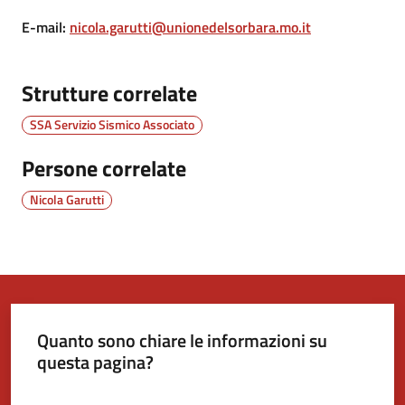
E-mail
:
nicola.garutti@unionedelsorbara.mo.it
Tutti
gli
Strutture correlate
argomenti...
SSA Servizio Sismico Associato
Persone correlate
Seguici
su
Nicola Garutti
Quanto sono chiare le informazioni su
questa pagina?
Valuta da 1 a 5 stelle