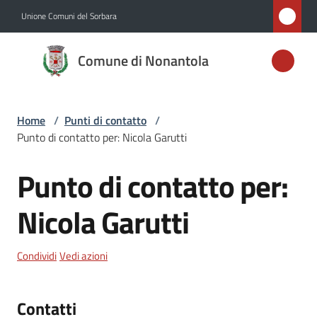
Vai al contenuto
Vai alla navigazione
Vai al footer
Unione Comuni del Sorbara
Comune di
Comune di Nonantola
Nonantola
Home
/
Punti di contatto
/
Amministrazione
Punto di contatto per: Nicola Garutti
Novità
Punto di contatto per:
Salta al contenuto
Servizi
Nicola Garutti
Vivere
Condividi
Vedi azioni
Nonantola
Contatti