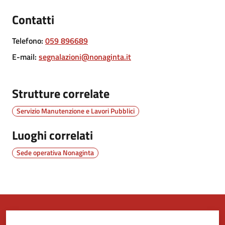
Contatti
Tutti
gli
Telefono
:
059 896689
argomenti...
E-mail
:
segnalazioni@nonaginta.it
Strutture correlate
Seguici
su
Servizio Manutenzione e Lavori Pubblici
Luoghi correlati
Sede operativa Nonaginta