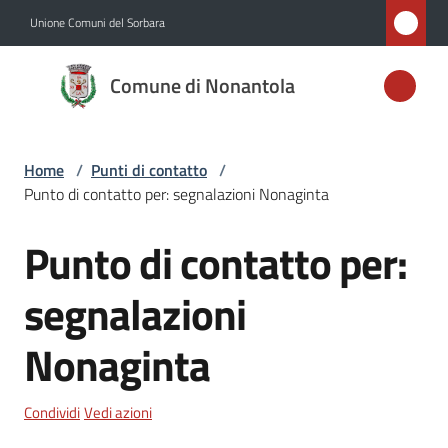
Vai al contenuto
Vai alla navigazione
Vai al footer
Unione Comuni del Sorbara
Comune di
Comune di Nonantola
Nonantola
Home
/
Punti di contatto
/
Amministrazione
Punto di contatto per: segnalazioni Nonaginta
Novità
Punto di contatto per:
Salta al contenuto
Servizi
segnalazioni
Nonaginta
Vivere
Nonantola
Condividi
Vedi azioni