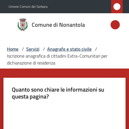
Vai al contenuto
Vai alla navigazione
Vai al footer
Unione Comuni del Sorbara
Comune di
Comune di Nonantola
Nonantola
Home
/
Servizi
/
Anagrafe e stato civile
/
Amministrazione
Iscrizione anagrafica di cittadini Extra-Comunitari per
dichiarazione di residenza
Novità
Servizi
Quanto sono chiare le informazioni su
Menu selezionato
questa pagina?
Vivere
Nonantola
Valuta da 1 a 5 stelle