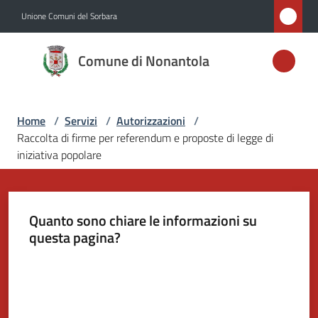
Vai al contenuto
Vai alla navigazione
Vai al footer
Unione Comuni del Sorbara
Comune di
Comune di Nonantola
Nonantola
Home
/
Servizi
/
Autorizzazioni
/
Amministrazione
Raccolta di firme per referendum e proposte di legge di
iniziativa popolare
Novità
Servizi
Quanto sono chiare le informazioni su
Menu selezionato
questa pagina?
Vivere
Nonantola
Valuta da 1 a 5 stelle