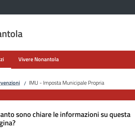
ntola
zi
Vivere Nonantola
 selezionato
vvenzioni
IMU - Imposta Municipale Propria
/
anto sono chiare le informazioni su questa
gina?
a da 1 a 5 stelle