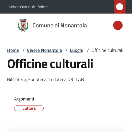
Vai al contenuto
Vai alla navigazione
Vai al footer
Unione Comuni del Sorbara
Comune di
Comune di Nonantola
Nonantola
Home
/
Vivere Nonantola
/
Luoghi
/
Officine culturali
Amministrazione
Officine culturali
Novità
Biblioteca, Fonoteca, Ludoteca, OC LAB
Servizi
Argomenti
Vivere
Cultura
Nonantola
Menu selezionato