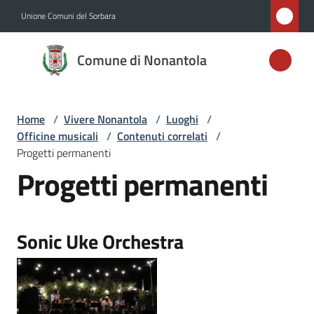
Vai al contenuto
Vai alla navigazione
Vai al footer
Unione Comuni del Sorbara
Comune di
Comune di Nonantola
Nonantola
Home
/
Vivere Nonantola
/
Luoghi
/
Amministrazione
Officine musicali
/
Contenuti correlati
/
Progetti permanenti
Novità
Progetti permanenti
Servizi
Sonic Uke Orchestra
Vivere
Nonantola
Menu selezionato