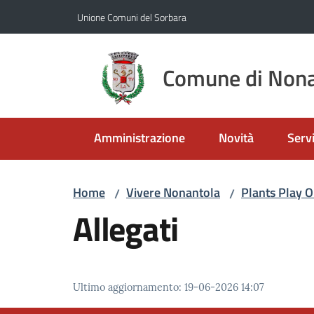
Vai al contenuto
Vai alla navigazione
Vai al footer
Unione Comuni del Sorbara
Comune di Nona
Amministrazione
Novità
Servi
Home
Vivere Nonantola
Plants Play O
/
/
Allegati
Ultimo aggiornamento
:
19-06-2026 14:07