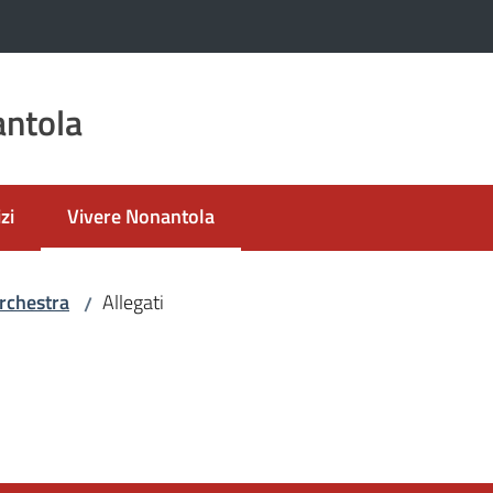
ntola
zi
Vivere Nonantola
Menu selezionato
rchestra
Allegati
/