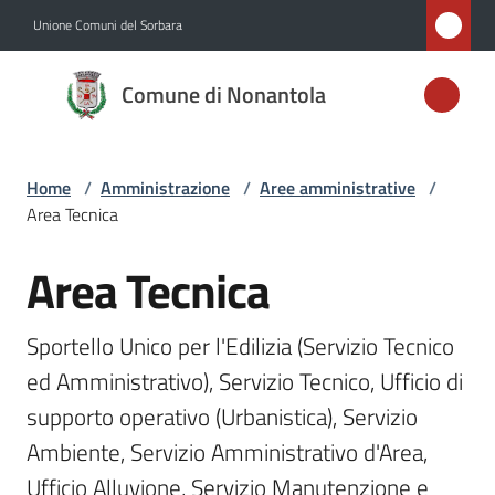
Vai al contenuto
Vai alla navigazione
Vai al footer
Unione Comuni del Sorbara
Comune di
Comune di Nonantola
Nonantola
Home
/
Amministrazione
/
Aree amministrative
/
Amministrazione
Area Tecnica
Menu selezionato
Novità
Area Tecnica
Salta al contenuto
Servizi
Sportello Unico per l'Edilizia (Servizio Tecnico 
ed Amministrativo), Servizio Tecnico, Ufficio di 
Vivere
Nonantola
supporto operativo (Urbanistica), Servizio 
Ambiente, Servizio Amministrativo d'Area, 
Ufficio Alluvione, Servizio Manutenzione e 